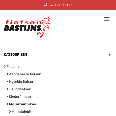
+32 4 74 74 11 77
Tog
nav
+
CATEGORIEËN
Fietsen
Aangepaste fietsen
Hybride fietsen
Jeugdfietsen
Kinderfietsen
Mountainbikes
Mountainbike