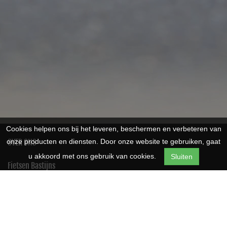
Cookies helpen ons bij het leveren, beschermen en verbeteren van
OVER ONS
onze producten en diensten. Door onze website te gebruiken, gaat
u akkoord met ons gebruik van cookies.
Sluiten
Fietsen Bastijns
Meerledorp 50
2328
Meerle
Telefoon:
0032474741177
E-mail:
info@fietsenbastijns.be