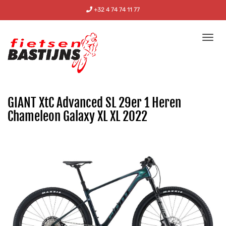
+32 4 74 74 11 77
Tog
nav
GIANT XtC Advanced SL 29er 1 Heren
Chameleon Galaxy XL XL 2022