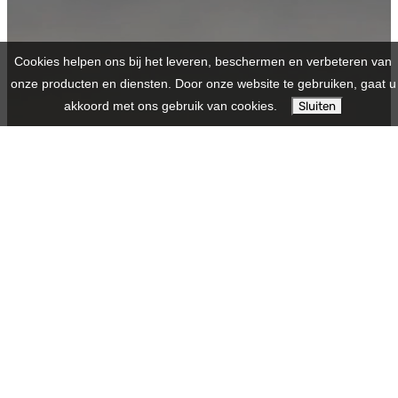
Cookies helpen ons bij het leveren, beschermen en verbeteren van
onze producten en diensten. Door onze website te gebruiken, gaat u
akkoord met ons gebruik van cookies.
Sluiten
OVER ONS
Fietsen Bastijns
Meerledorp 50
2328
Meerle
Telefoon:
0032474741177
E-mail:
info@fietsenbastijns.be
BTW: BE1022482146