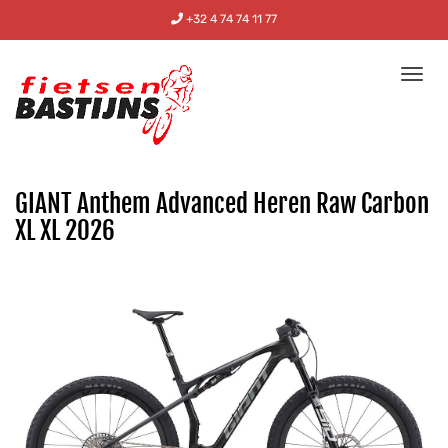
+32 4 74 74 11 77
Tog
nav
GIANT Anthem Advanced Heren Raw Carbon
XL XL 2026