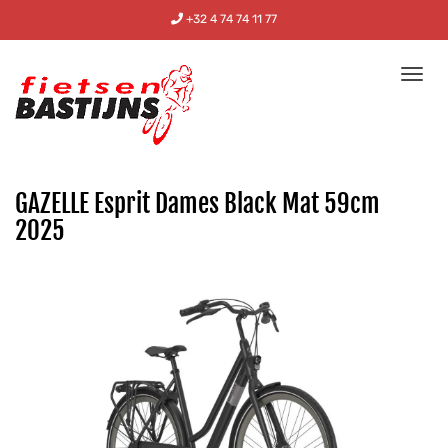
+32 4 74 74 11 77
Tog
nav
GAZELLE Esprit Dames Black Mat 59cm
2025