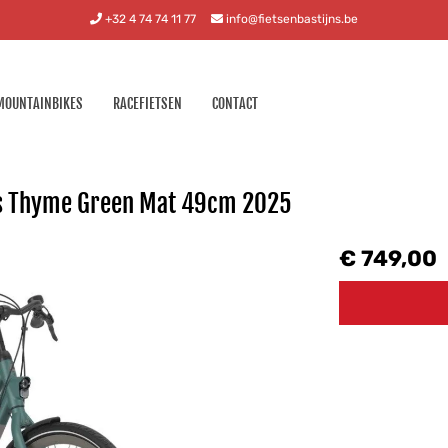
+32 4 74 74 11 77
info@fietsenbastijns.be
MOUNTAINBIKES
RACEFIETSEN
CONTACT
es Thyme Green Mat 49cm 2025
€ 749,00