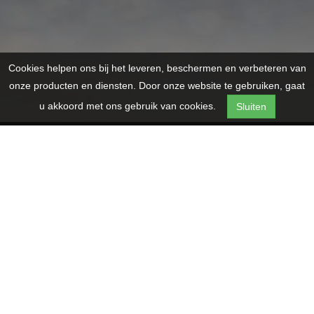
Cookies helpen ons bij het leveren, beschermen en verbeteren van
onze producten en diensten. Door onze website te gebruiken, gaat
u akkoord met ons gebruik van cookies.
Sluiten
OVER ONS
Fietsen Bastijns
Meerledorp 50
2328
Meerle
Telefoon:
0032474741177
E-mail:
info@fietsenbastijns.be
BTW: BE1022482146
KvK: 1022482146