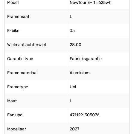
Model
NewTour E+ 1 =625wh
Framemaat
L
E-bike
Ja
Wielmaat achterwiel
28.00
Garantie type
Fabrieksgarantie
Framemateriaal
Aluminium
Frametype
Uni
Maat
L
Ean upc
4711291305076
Modeljaar
2027