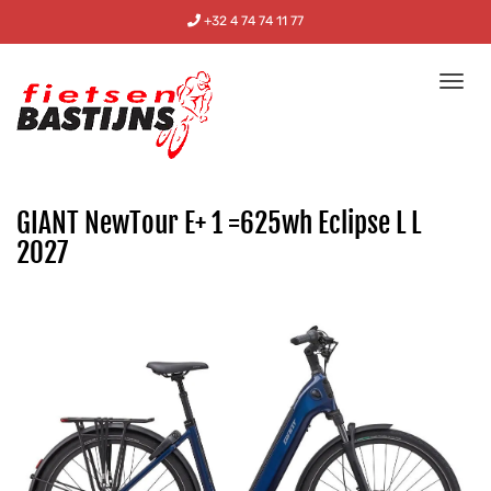
+32 4 74 74 11 77
Tog
nav
GIANT NewTour E+ 1 =625wh Eclipse L L
2027