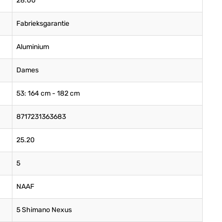
28.00
Fabrieksgarantie
Aluminium
Dames
53: 164 cm - 182 cm
8717231363683
25.20
5
NAAF
5 Shimano Nexus